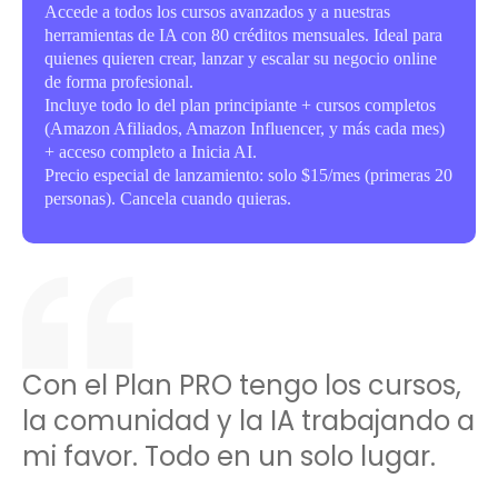
Accede a todos los cursos avanzados y a nuestras
herramientas de IA con 80 créditos mensuales. Ideal para
quienes quieren crear, lanzar y escalar su negocio online
de forma profesional.
Incluye todo lo del plan principiante + cursos completos
(Amazon Afiliados, Amazon Influencer, y más cada mes)
+ acceso completo a Inicia AI.
Precio especial de lanzamiento: solo $15/mes (primeras 20
personas). Cancela cuando quieras.
Con el Plan PRO tengo los cursos,
la comunidad y la IA trabajando a
mi favor. Todo en un solo lugar.