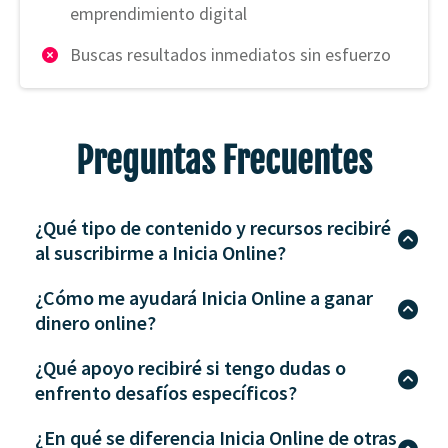
emprendimiento digital
Buscas resultados inmediatos sin esfuerzo
Preguntas Frecuentes
¿Qué tipo de contenido y recursos recibiré
al suscribirme a Inicia Online?
¿Cómo me ayudará Inicia Online a ganar
Al suscribirte, obtendrás acceso a una amplia
dinero online?
variedad de recursos, incluyendo guías exclusivas,
artículos especializados, webinars, talleres en vivo,
¿Qué apoyo recibiré si tengo dudas o
Te proporcionaremos estrategias comprobadas y
y una biblioteca de herramientas para mejorar tus
enfrento desafíos específicos?
técnicas efectivas para generar ingresos a través
habilidades en marketing digital, redes sociales,
de marketing de afiliados, ventas en línea, creación
creación de páginas web, y más.
¿En qué se diferencia Inicia Online de otras
Tendrás acceso a un soporte integral donde
de contenido, y otras oportunidades de